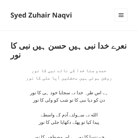
Syed Zuhair Naqvi
MENU
AND
WIDGETS
نعرے خدا نبی ہیں حسن ہیں نبی کا
نور
حمدو سنا خدا کی ناتے نبی کا نور
روشن ہوئی ہیں محفلیں آیا علی کا نور
ہے اس طرہ خدا نے سجایا خود ہی کا نور
دن کو دیا نبی کا تو شب کو ولی کا نور
الله نے سہولتے آدم کے واسطے
پیدا کیا تو پھلے دکھایا جلی کا نور
خیرننسا کا نور ہے اور مصطفی کا نور