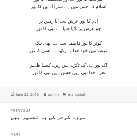
اسلام کے چمن میں ہے سارا انہیں کا نور
آدم کا نور عرش سے آیا زمین پر
جو عرش پر بلایا جایا ہے نبی کا نور
کوثر کا نور فاطمہ سے ہے ابھی تلک
غیبت میں خود خدا نے رکھا ہے اسی کا نور
اک نور ہی کے ٹکڑے ہیں زیرے کیسا ظہیر
نعرے خدا نبی ہیں حسن ہیں نبی کا نور
Posted
Author
Categories
June 22, 2016
admin
manqabat
on
Post
PREVIOUS
navigation
سورہ کوثر کی یہ تفسیر ہیں
Previous
post:
NEXT