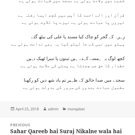
کعبے میں ولادت ہوتی ہے مسجد میں شہادت ہوتی ہے
قرآن اور الے احمد کا آپس میں کچھ ایسا رشتہ ہے
تیروں پا عبادت ہوتی ہے نیزے پا تلاوت ہوتی ہے
زہرہ کے گجر کو چاک کیا مسند پا علی کی بیٹھ گئے
پہلو میں نبی کے جا لیٹو کیا یہ بھی ندامت ہوتی ہے
کچھ لوگ یہ ہمسے کہتے ہیں تینوں پا تببرا ٹھیک نہیں
حقدار کا حق جب چھنتا ہے پستی کی علامت ہوتی ہے
سجدے میں صدا خالق کے ظہیر تم یاد شھ دیں کو رکھنا
مقبول عبادت بندوں کی سرور کی بدولت ہوتی ہے
Posted
Author
Categories
April 25, 2018
admin
manqabat
on
Post
PREVIOUS
navigation
Sahar Qareeb hai Suraj Nikalne wala hai
Previous