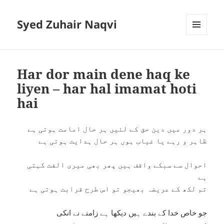
Syed Zuhair Naqvi
MENU
AND
WIDGETS
Har dor main dene haq ke
liyen – har hal imamat hoti
hai
ہر دور میں دین حق کے لئیں ہر حال امامت ہوتی ہے
ظاہر و رہے یا غیاب ہوں ہر حال ہدایت ہوتی ہے
احوال سے سبکے واقف ہیں پھر بھی میری الفت کہتی
ہے
تم لکھ کے عریضہ بھیجو تو اس طرح قرابت ہوتی ہے
جو خاص خدا کے بندے ہیں دیکھا ہے زامنے نے انکی