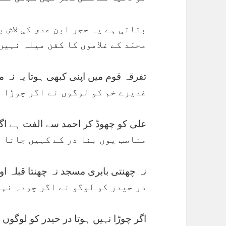
بتاتی ہے یہ حجر ابن عدی کی لاش ب
محمّد کے غلاموں کا کفن میلہ نہیں
تفرقہ قوم میں اپنی کبھی ہوتا یہ نہ 
غدیرے خم کو لوگوں نے اگر چوڑا 
علی کو چھوڈ کر احمد سے الفت ہے اگ
مناصب یوں بنا در کے کہیں جانا 
نہ چھنتی بابری مسجد نہ چھنتا قبلہ او
در حیدر کو لوگو نے اگر چودہ نہ
اگر چوڑا نہیں ہوتا در حیدر کو لوگوں 