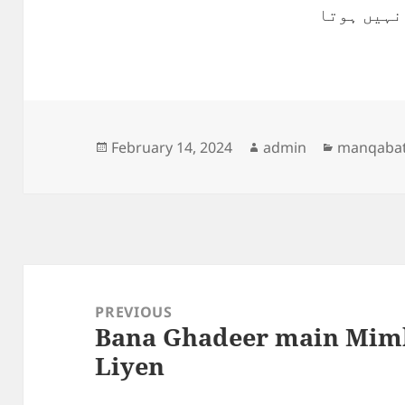
 نہیں ہوتا
Posted
Author
Categorie
February 14, 2024
admin
manqaba
on
Post
navigation
PREVIOUS
Bana Ghadeer main Mimb
Previous
Liyen
post: