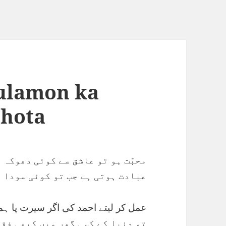
ulamon ka
 hota
محبّت ہو تو عاشق سے کوئی دھوکہ 
عبادت ہوتی ہے جب تو کوئی سودا 
عمل کر لیتے احمد کی اگر سیرت پا ہم
تو دنیا کے کسی گھر میں کبھی فق