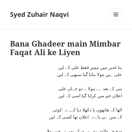
Syed Zuhair Naqvi
MENU
AND
WIDGETS
Bana Ghadeer main Mimbar
Faqat Ali ke Liyen
بنا غدیر میں ممبر فقط علی کے لیں
علی ہیں مولا بتایا گیا سبھی کے لیں
نبی کے بعد ہے مولا ے دو جہاں علی
اعلان خم میں کرایا گیا اسی کے لیں
اٹھا کے ھاتھوں پا دکھلا دیا کہے نہ کوئی
کے سن ہی پاے نہ اعلان تھا کسی کے لیں
سقیفہ والوں تمہیں مرکے بھی نہ چین ملا