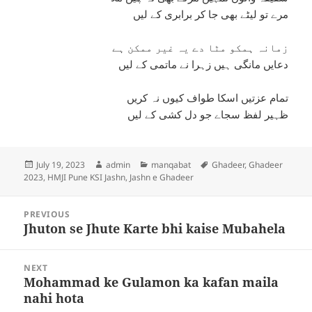
مرے تو لیٹے بھی جا کر برابری کے لیں
زمانہ ہمکو مٹا دے یہ غیر ممکن ہے
دعایں مانگی ہیں زہرا نے ماتمی کے لیں
تمام عزتیں اسکا طواف کیوں نہ کریں
ظہیر لفظ سجاے جو دل کشی کے لیں
Posted
Author
Categories
Tags
July 19, 2023
admin
manqabat
Ghadeer
,
Ghadeer
on
2023
,
HMJI Pune KSI Jashn
,
Jashn e Ghadeer
Post
PREVIOUS
navigation
Jhuton se Jhute Karte bhi kaise Mubahela
Previous
post:
NEXT
Mohammad ke Gulamon ka kafan maila
Next
nahi hota
post: