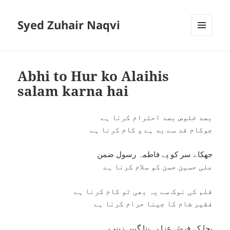
Syed Zuhair Naqvi
MENU
AND
WIDGETS
Abhi to Hur ko Alaihis
salam karna hai
بصد خلوص بصد احترام کرنا ہے
جوکام قد سے بد ہے و کام کرنا ہے
جھکاے سر کو پے فاطمہ رسول ضمن
علی حسین حسن کو سلام کرنا ہے
قلم کی نوک سے یہ بھی تو کام کرنا ہے
فقیر شام کا جینا حرام کرنا ہے
بچا کے فرش عزا یہ بتا گییں زینب