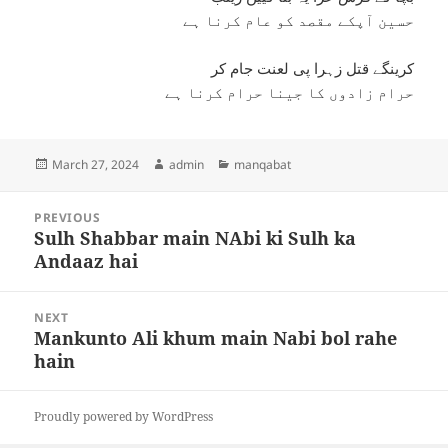
حسین آپکے مقصد کو عام کرنا ہے
کرینگے قتل زہرا پی لعنت جام کر
حرام زادوں کا جینا حرام کرنا ہے
Posted
Author
Categories
March 27, 2024
admin
manqabat
on
Post
PREVIOUS
navigation
Sulh Shabbar main NAbi ki Sulh ka
Previous
Andaaz hai
post:
NEXT
Mankunto Ali khum main Nabi bol rahe
Next
hain
post:
Proudly powered by WordPress