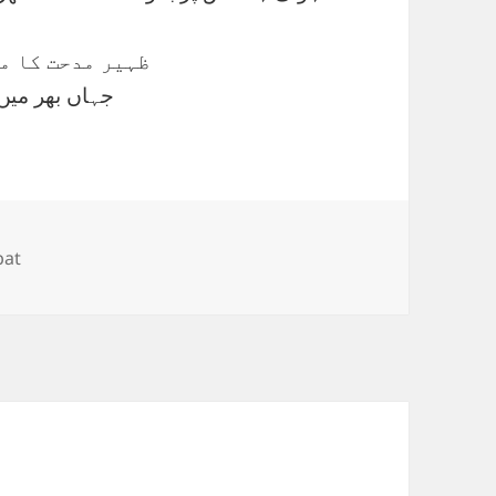
ظہیر مدحت کا مع
جہاں بھر میں
ies
at