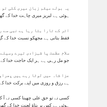
یہ بولے میثم زبان میری کٹی تو ک
ہوئی ہے لبریز میری چاہت خدا کے گھ
اتر کے تارا بتا رہا ہے نبی سے رش
فقط بتانی ہے مجھکو نسبت خدا کے گ
سلام عظمت پا شہزادی تیرے وسیلے 
جو مل رہی ہے ہر ایک حاجت خدا کے 
عزا شاہ میں لوٹا رہے ہیں پھراو
ہے رزق و روزی میں اپنے برکت خدا ک
کسی نے تو حق علی چھینا کسی نے آ کر 
ہوئی ہے کس پر بتاؤ لعنت خدا کے گھ