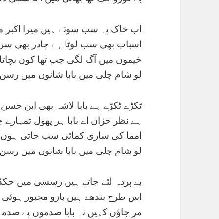
اب خاک پہ سب سوتے ہیں میرا اکبر میر
اسباب بھی سب لوٹا ہے چادر بھی سر 
خیموں میں آگ لگی جب تھا کون بچاتا 
لو شام چلی میں بابا شانوں میں رسن 
ٹکڑے ٹکڑے ہے بابا لاشہ بھی ابن حسن 
ہے نظر خزاں اے بابا ہر پھول تمہارے 
امما کی ساری کمائی سب جاتی ہوں م
لو شام چلی میں بابا شانوں میں رسن 
بے پردہ لئے جاتے ہیں رسسی میں جکڈ
اس طرح بندھے ہیں بازو مجبور ہوئی م
مر جاؤں کہیں نہ بابا صدموں پے صدمے 