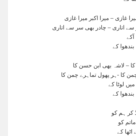
ا غازی – میرا اکبر میرا غازی
سے اتاری – چادر بھی سر سے اتاری
آکے
بندھوا کے
کا – لاشہ بھی ابن حسن کا
چمن کا -ہر پھول تماہرے چمن کا
یں لوٹا کے
بندھوا کے
 کر ہم کو
اتم کو
اٹھا کے