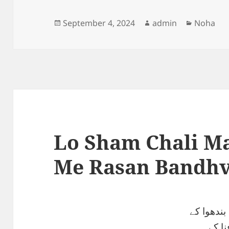
Posted
Author
Categori
September 4, 2024
admin
Noha
on
Lo Sham Chali M
Me Rasan Bandhv
بندھوا کے
نا کے