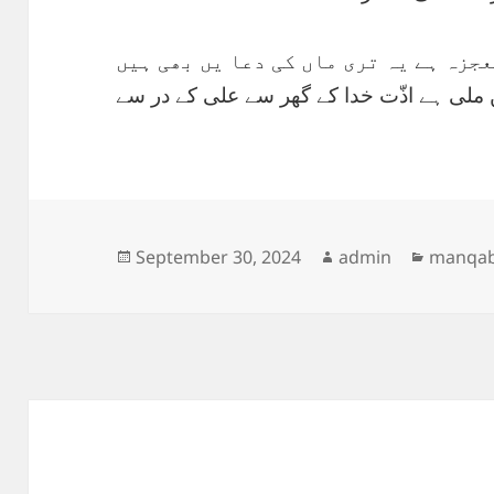
جزہ ہے یہ تری ماں کی دعا یں بھی ہیں
 ملی ہے اذّت خدا کے گھر سے علی کے در سے
Posted
Author
Categor
September 30, 2024
admin
manqab
on