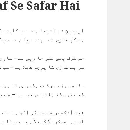
f Se Safar Hai
اربعین شہ انبیا ہے – سب کا پیدل
ہم کو غازی نے موقہ دیا ہے – سب 
جس طرف بھی نظر جا رہی ہے – ساری
سر پے غازی کا پرچم کھلا ہے – سب 
ساتھ بوڑھوں کے دیکھو جواں ہیں 
کم سنوں کا بلند حوصلہ ہے – سب ک
نید آنکھوں سے سب کی اڈی ہے -اب ت
لب پہ بس کربلا کربلا ہے – سب کا پ