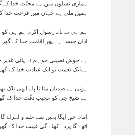
ہماری نسلوں میں ہے محبّت خدا کے گ
ہمیں ملی ہے جہاں میں فرحت خدا کے
ہم ہی نے پاے رسول اکرم ہم ہی کو با
اذان جیسے ہے پھر اقامت خدا کے گھر
ہے خوش نصیبی جو ہم نے پائی غدیر خ
ہےایک نعمت تو ایک عبادت خدا کے گھ
ہوئی ہے صدیاں مٹا نا پاے ابھی تلک بھ
ہے شیخ جی کو عجیب دقّت خدا کے گھ
امام حق ایگا یہیں سے علم و لہراۓ گا 
اٹھے گا پردہ کھلے گی غیبت خدا کے گ