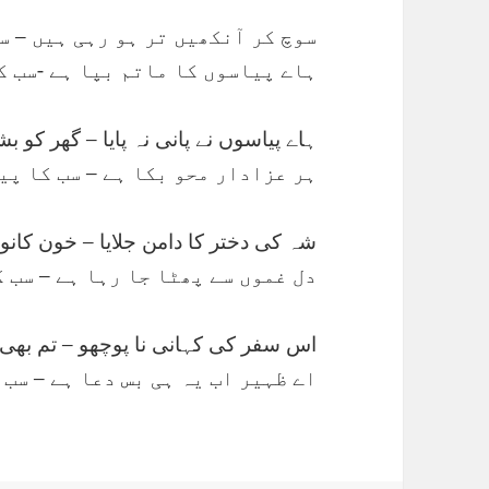
سوچ کر آنکھیں تر ہو رہی ہیں – س
ہاے پیاسوں کا ماتم بپا ہے -سب ک
ہاے پیاسوں نے پانی نہ پایا – گھر کو بشی
ہر عزادار محو بکا ہے – سب کا پی
شہ کی دختر کا دامن جلایا – خون کانو
دل غموں سے پھٹا جا رہا ہے – سب 
اس سفر کی کہانی نا پوچھو – تم بھی ج
اے ظہیر اب یہ ہی بس دعا ہے – سب 