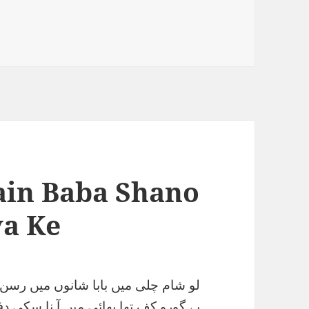
es
ain Baba Shano
a Ke
لو شام چلی میں بابا شانوں میں رسن 
بے گورو کف تھا بھائی میں آ نا سکی دف