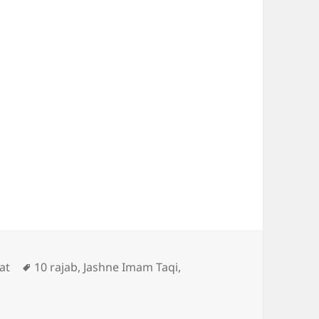
ies
Tags
at
10 rajab
,
Jashne Imam Taqi
,