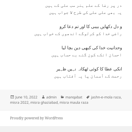
در پر رضا کے علم ہنر سب علی کے ہیں
یہ بھی علی علی کی طرح لا جواب ہیں
و دل دکھایں بیبی کا اور تم دعا کرو
راضی خدا کو کرلوگے اندھوں کے خواب ہیں
وحدانیت خدا کی کبھی دین بچا لیا
احسان انکے کون گنے بے حساب ہیں
انکی عطا کا کوئی ٹھکانہ نہیں ظہیر
رحمت کے آسمان پا یہ آفتاب ہیں
Posted
Author
Categories
Tags
June 10, 2022
admin
manqabat
jashn-e-mola raza
,
on
misra 2022
,
misra ghaziabad
,
misra maula raza
Proudly powered by WordPress