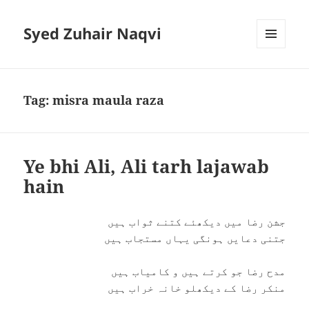
Syed Zuhair Naqvi
MENU
AND
WIDGETS
Tag:
misra maula raza
Ye bhi Ali, Ali tarh lajawab
hain
جشن رضا میں دیکھئے کتنے ثواب ہیں
جتنی دعایں ہونگی یہاں مستجاب ہیں
مدح رضا جو کرتے ہیں و کامیاب ہیں
منکر رضا کے دیکھلو خانہ خراب ہیں