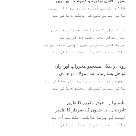
شورے فغاں تھا زینبو کلثوم کے تھے بین
خاکے یتیمی کسنے سروں پر اڈائی ہے
ماتم ہے مرتضیٰ کا محمّد دہائی ہے
سر کوعلی کے دیکھکے حیراں طبیب ہے
ہے زندگی محال شہادت قریب ہے
ضربت شخی نے زہر میں اپنی بجھائی ہے
ماتم ہے مرتضیٰ کا محمّد دہائی ہے
روتی رہیگی مسجدو محرراب اور ازاں
لو چل بسا زمانے سے مولاے دو جہاں
بچچے ہیں بے بسی ہے پدر کی جدائی ہے
ماتم ہے مرتضیٰ کا محمّد دہائی ہے
ماتم بپا ہے حیدرے کررر کا ظہیر
تابوت ہے یہ شیون کے سردار کا ظہیر
لینے کو پرسا فاطمہ جنّت سے آئ ہے
ماتم ہے مرتضیٰ کا محمّد دہائی ہے