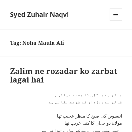
Syed Zuhair Naqvi
MENU
AND
WIDGETS
Tag:
Noha Maula Ali
Zalim ne rozadar ko zarbat
lagai hai
ماتم ہے مرتضیٰ کا محمّد دہائی ہے
ظالم نے روزدار کو ضربت لگائی ہے
انیسویں کی صبح کا منظر عجیب تھا
مولاۓ دو جہاں کا کنبہ غریب تھا
زخمی علی ہیں رونے کو ساری خدائی ہے