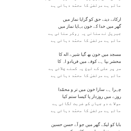
ماتم ہے مرتضیٰ کا محمّد دہائی ہے
ارکانے دینے حق کو گرایا نماز میں
گھر میں خدا کے خون بہایا نماز میں
جبریل نے سنانی یہ روکر سنائی ہے
ماتم ہے مرتضیٰ کا محمّد دہائی ہے
مسجد میں خون بھ گیا شیرے اله کا
محشر بپا ہے کوفے میں فریادو اہ کا
سر پر علی کے تیغ یہ کسنے چلائی ہے
ماتم ہے مرتضیٰ کا محمّد دہائی ہے
چہرا ہے سارا خون میں تر و محمّدا
روزے میں روزدار پا کیسا ستم کیا
مولا ے دو جہاں کو ضربت لگائی ہے
ماتم ہے مرتضیٰ کا محمّد دہائی ہے
بابا کو لیکے گھر میں جو آے حسن حسین