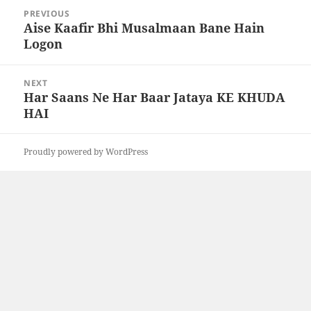
Post
PREVIOUS
navigation
Aise Kaafir Bhi Musalmaan Bane Hain
Previous
Logon
post:
NEXT
Har Saans Ne Har Baar Jataya KE KHUDA
Next
HAI
post:
Proudly powered by WordPress