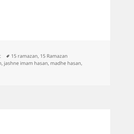
s
Tags
t
15 ramazan
,
15 Ramazan
n
,
jashne imam hasan
,
madhe hasan
,