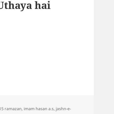
Uthaya hai
s
Tags
15 ramazan
,
imam hasan a.s
,
jashn-e-