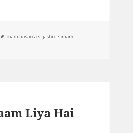
Tags
imam hasan a.s
,
jashn-e-imam
aam Liya Hai