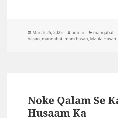
Posted
Author
Categories
March 25, 2025
admin
manqabat
on
hasan
,
manqabat imam hasan
,
Maula Hasan
Noke Qalam Se K
Husaam Ka