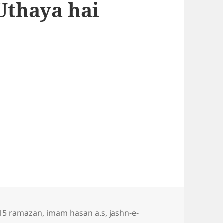
Uthaya hai
s
Tags
15 ramazan
,
imam hasan a.s
,
jashn-e-