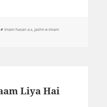
Tags
imam hasan a.s
,
jashn-e-imam
aam Liya Hai