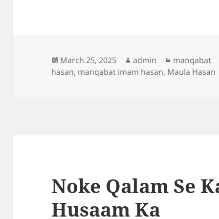
Posted
Author
Categories
March 25, 2025
admin
manqabat
on
hasan
,
manqabat imam hasan
,
Maula Hasan
Noke Qalam Se K
Husaam Ka