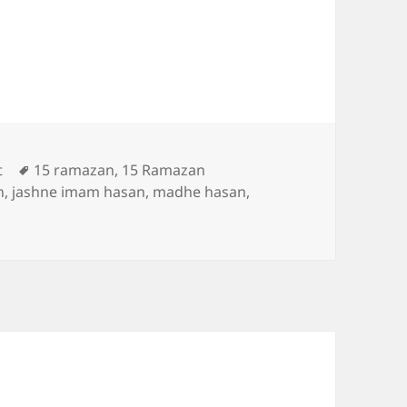
s
Tags
t
15 ramazan
,
15 Ramazan
n
,
jashne imam hasan
,
madhe hasan
,