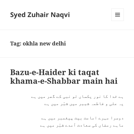
Syed Zuhair Naqvi
MENU
AND
WIDGETS
Tag:
okhla new delhi
Bazu-e-Haider ki taqat
khama-e-Shabbar main hai
ہے خدا کا نور یکساں تو نبی کے گھر میں ہے
یہ علی و فاطمہ شببر میں شبّر میں ہے
دوسرا مہرے امامت بیت پیغمبر میں ہے
ماہے رمضاں کی سعادت آمدے شبّر میں ہے