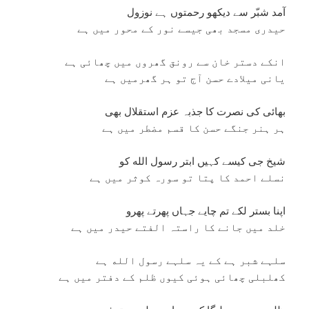
آمد شبّر سے دیکھو رحمتوں ہے نوزول
حیدری مسجد بھی جیسے نور کے محور میں ہے
انکے دستر خان سے رونق گھروں میں چھائی ہے
یانی میلادے حسن آج تو ہر گھرمیں ہے
بھائی کی نصرت کا جذبہ عزم استقلال بھی
ہر ہنر جنگے حسن کا قسم مضطر میں ہے
شیخ جی کیسے کہیں ابتر رسول الله کو
نسلے احمد کا پتا تو سورہ کوثر میں ہے
اپنا بستر لکے تم چایے جہاں پھرتے پھرو
خلد میں جانے کا راستہ الفتے حیدر میں ہے
سلہے شبر ہے کے یہ سلہے رسول الله ہے
کھلبلی چھائی ہوئی کیوں ظلم کے دفتر میں ہے